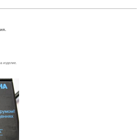
ия.
на изделие.