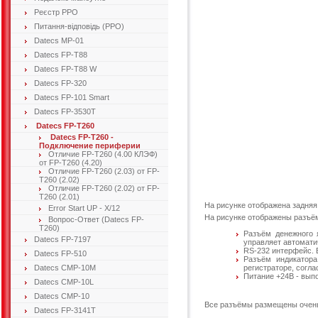
Реєстр РРО
Питання-відповідь (РРО)
Datecs MP-01
Datecs FP-T88
Datecs FP-T88 W
Datecs FP-320
Datecs FP-101 Smart
Datecs FP-3530T
Datecs FP-T260
Datecs FP-T260 -
Подключение периферии
Отличие FP-T260 (4.00 КЛЭФ)
от FP-T260 (4.20)
Отличие FP-T260 (2.03) от FP-
T260 (2.02)
Отличие FP-T260 (2.02) от FP-
T260 (2.01)
На рисунке отображена задняя 
Error Start UP - X/12
На рисунке отображены разъём
Вопрос-Ответ (Datecs FP-
T260)
Разъём денежного 
Datecs FP-7197
управляет автомати
RS-232 интерфейс. 
Datecs FP-510
Разъём индикатора
Datecs CMP-10M
регистраторе, согла
Питание +24В - вып
Datecs CMP-10L
Datecs CMP-10
Все разъёмы размещены очень к
Datecs FP-3141T