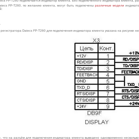
ecs FP-T260 подключается индикатор клиента. Без подключенного индикатора клиента, ра
atecs FP-T260, по желанию клиента, могут быть подключены
различные модели
индикато
й:
.
егистратора Datecs FP-T260 для подключения индикатора клиента указана на рисунке ни
, что на разъём для подключения индикатора клиента выведено одновременно несколько