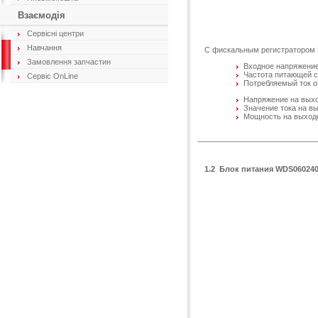
Взаємодія
Сервісні центри
Навчання
С фискальным регистратором Da
Замовлення запчастин
Входное напряжение
Частота питающей се
Сервіс OnLine
Потребляемый ток от
Напряжение на выхо
Значение тока на вы
Мощность на выходе
1.2 Блок питания WDS06024