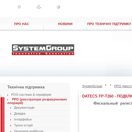
ПРО НАС
НОВИНИ
ПРО ТЕХНІЧНУ ПІДТРИМКУ
SystemGroup
РРО (реєст
Технічна підтримка
POS-системи & периферія
DATECS FP-T260 - ПОД
РРО (реєстратори розрахункових
операцій)
Фискальный регистра
Документація
Довідка
Інтерфейси
Трохи історії
Недалеке майбутнє