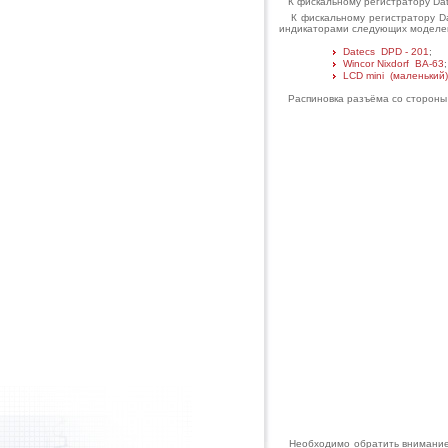
К фискальному регистратору Dat
К фискальному регистратору D
индикаторами следующих моделе
Datecs DPD - 201
;
Wincor Nixdorf BA-63
;
LCD mini (маленький)
Распиновка разъёма со стороны р
Необходимо обратить внимание