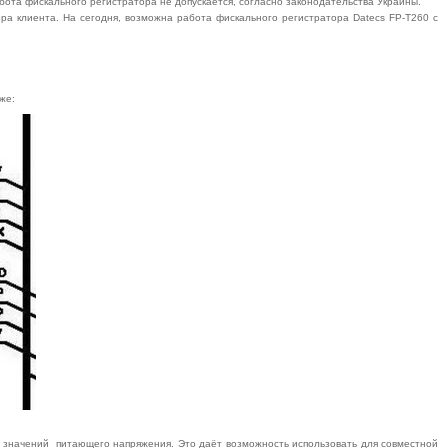
бота фискального регистратора не допускается, согласно законодательства Украины.
ра клиента. На сегодня, возможна работа фискального регистратора Datecs FP-T260 с
же:
 значений питающего напряжения. Это даёт возможность использовать для совместной