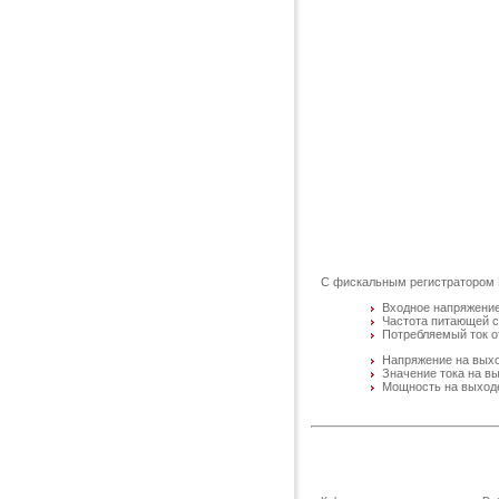
С фискальным регистратором Da
Входное напряжение:
Частота питающей се
Потребляемый ток от
Напряжение на выхо
Значение тока на вы
Мощность на выходе