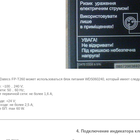
tecs FP-T260 может использоваться блок питания WDS060240, который имеет следу
 ~100 .. 240 V;
ти: 50 .. 60 Hz;
 первичной сети: не более 1,6 А;
де: +24 V;
ходе: не более 2,5 A;
 БП: max 60 W.
4. Подключение индикатора кл