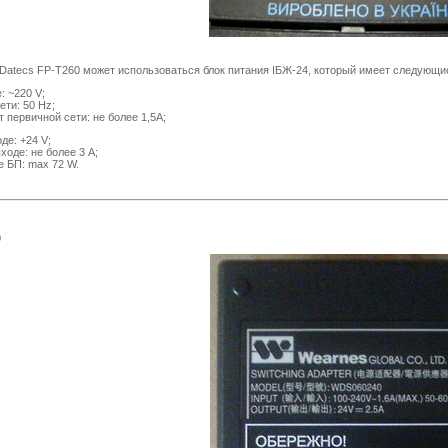
tecs FP-T260 может использоваться блок питания IБЖ-24, который имеет следующие
: ~220 V;
ти: 50 Hz;
 первичной сети: не более 1,5А;
де: +24 V;
ходе: не более 3 A;
 БП: max 72 W.
0