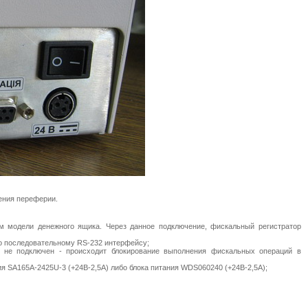
ения переферии.
 модели денежного ящика. Через данное подключение, фискальный регистратор
о последовательному RS-232 интерфейсу;
а не подключен - происходит блокирование выполнения фискальных операций в
ия SA165A-2425U-3 (+24В-2,5А) либо блока питания WDS060240 (+24В-2,5А);