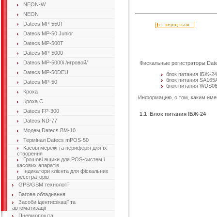
NEON-W
NEON
Datecs MP-550T
Datecs MP-50 Junior
Datecs MP-500T
Datecs MP-5000
Datecs MP-5000i /игровой/
Фискальные регистраторы Date
Datecs MP-50DEU
блок патания IБЖ-24
блок питания SA165A
Datecs MP-50
блок питания WDS06
Кроха
Информацию, о том, каким имен
Кроха C
Datecs FP-300
1.1 Блок питания IБЖ-24
Datecs ND-77
Модем Datecs ВМ-10
Термінал Datecs mPOS-50
Касові мережі та периферія для їх
створення
Грошові ящики для POS-систем і
касових апаратів
Індикатори клієнта для фіскальних
реєстраторів
GPS/GSM технології
Вагове обладнання
Засоби ідентифікації та
автоматизації
Пневмопошта