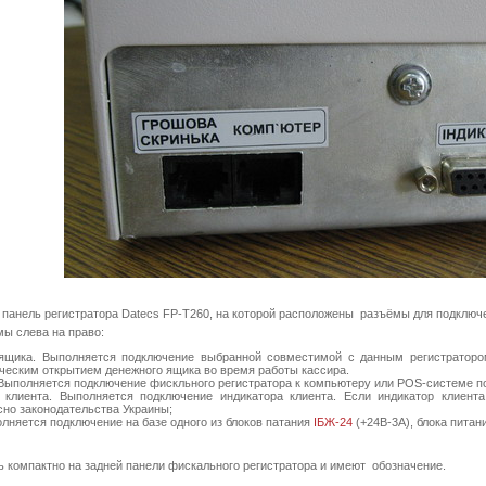
панель регистратора Datecs FP-T260, на которой расположены разъёмы для подключ
ы слева на право:
ящика. Выполняется подключение выбранной совместимой с данным регистратором
ческим открытием денежного ящика во время работы кассира.
Выполняется подключение фискльного регистратора к компьютеру или POS-системе п
 клиента. Выполняется подключение индикатора клиента. Если индикатор клиент
сно законодательства Украины;
олняется подключение на базе одного из блоков патания
IБЖ-24
(+24В-3А), блока питан
омпактно на задней панели фискального регистратора и имеют обозначение.