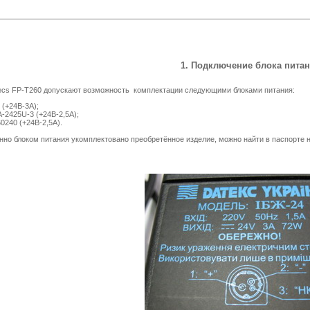
1. Подключение блока питан
cs FP-T260 допускают возможность комплектации следующими блоками питания:
 (+24В-3А);
-2425U-3 (+24В-2,5А);
0240 (+24В-2,5А).
но блоком питания укомплектовано преобретённое изделие, можно найти в паспорте 