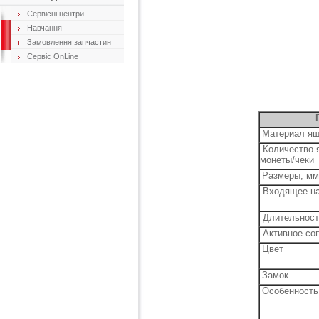
Сервісні центри
Навчання
Замовлення запчастин
Сервіс OnLine
Материал я
Количество я
монеты/чеки
Размеры, мм
Входящее на
Длительност
Активное со
Цвет
Замок
Особенность