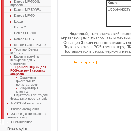
Datecs MP-5000i /
Замок
игровой/
Особенность
Datecs MP-50DEU
Datecs MP-50
Кроха
Кроха C
Datecs FP-300
Надежный, металлический выд
управляющим сигналом, так и механи
Datecs ND-77
Оснащен 3-позиционным замком с клю
Модем Datecs ВМ-10
Подключается к POS-компьютеру, ПК, 
Термінал Datecs
Поставляется в серой, черной и мета
mPOS-50
Касові мережі та
периферія для їх
створення
Грошові ящики для
POS-систем і касових
апаратів
Сравнение
фискальных
регистраторов
Индикаторы
клиента
Індикатори клієнта для
фіскальних реєстраторів
GPS/GSM технології
Вагове обладнання
Засоби ідентифікації та
автоматизації
Пневмопошта
Взаємодія