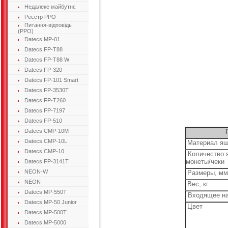
Недалеке майбутнє
Реєстр РРО
Питання-відповідь
(РРО)
Datecs MP-01
Datecs FP-T88
Datecs FP-T88 W
Datecs FP-320
Datecs FP-101 Smart
Datecs FP-3530T
Datecs FP-T260
Datecs FP-7197
Datecs FP-510
Datecs CMP-10M
Datecs CMP-10L
Материал я
Datecs CMP-10
Количество я
монеты/чеки
Datecs FP-3141T
NEON-W
Размеры, мм
NEON
Вес, кг
Datecs MP-550T
Входящее на
Datecs MP-50 Junior
Цвет
Datecs MP-500T
Datecs MP-5000