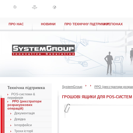
ПРО НАС
НОВИНИ
ПРО ТЕХНІЧНУ ПІДТРИМКУ
У РЕГІОНАХ
SystemGroup
РРО (реєстратори розрах
Технічна підтримка
POS-системи &
ГРОШОВІ ЯЩИКИ ДЛЯ POS-СИСТЕМ 
периферія
РРО (реєстратори
розрахункових
операцій)
Документація
Довідка
Інтерфейси
Трохи історії