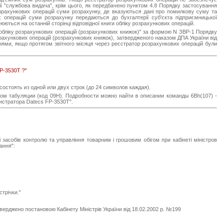
ї "службова видача", крім цього, як передбачено пунктом 4.8 Порядку застосування
озрахункових операцій суми розрахунку, де вказуються дані про помилкову суму та
 операцій суми розрахунку передаються до бухгалтерії суб'єкта підприємницької
леюються на останній сторінці відповідної книги обліку розрахункових операцій.
г обліку розрахункових операцій (розрахункових книжок)" за формою N ЗВР-1 Порядку
зрахункових операцій (розрахункових книжок), затвердженого наказом ДПА України від
еннями, якщо протягом звітного місяця через реєстратор розрахункових операцій були
P-3530T ?"
стоять из одной или двух строк (до 24 символов каждая).
 табуляции (код 09H). Подробности можно найти в описании команды 6Bh(107) -
истратора Datecs FP-3530T".
асобів контролю та управління товарним і грошовим обігом при кабінеті міністров
ання":
трічки."
ерджено постановою Кабінету Міністрів України від 18.02.2002 р. №199