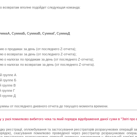
о возвратам вполне подойдет следующая команда:
уммаА, СуммаБ, СуммаВ, СуммаГ, СуммаД
ю о продажах за день (от последнего Z-отчета);
ю о возвратах за день (от последнего Z-отчета);
ю о налогах по продажам за день (от последнего Z-отчета);
ю о налогах по возвратам за день (от последнего Z-отчета).
 группе А
 группе Б
 группе В
 группе Г
 группе Д
ммы от последнего дневного отчета до текущего момента времени.
 у разі помилково вибитого чека та який порядок відображення даної суми в "Звіті про
дку реєстрації, опломбування та застосування реєстраторів розрахункових операцій за 
Порядок), скасування помилково проведеної через реєстратор розрахункових операц
и реєстратора розрахункових операцій окремого накопичення у фіскальній пам'яті в