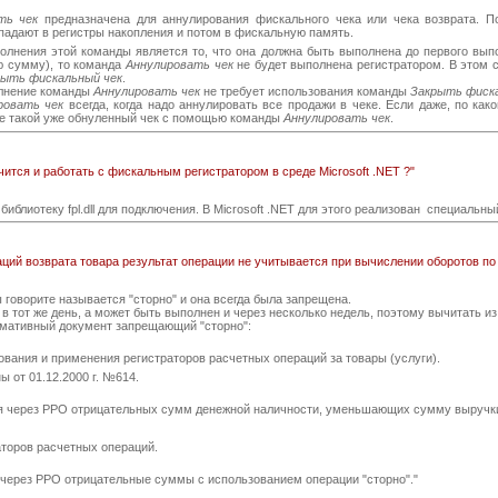
ть чек
предназначена для аннулирования фискального чека или чека возврата. 
опадают в регистры накопления и потом в фискальную память.
нения этой команды является то, что она должна быть выполнена до первого вы
ю сумму), то команда
Аннулировать чек
не будет выполнена регистратором. В этом 
рыть фискальный чек
.
олнение команды
Аннулировать чек
не требует использования команды
Закрыть фиск
ровать чек
всегда, когда надо аннулировать все продажи в чеке. Если даже, по ка
те такой уже обнуленный чек с помощью команды
Аннулировать чек
.
ится и работать с фискальным регистратором в среде Microsoft .NET ?"
иблиотеку fpl.dll для подключения. В Microsoft .NET для этого реализован специальн
ций возврата товара результат операции не учитывается при вычислении оборотов по
 говорите называется "сторно" и она всегда была запрещена.
тот же день, а может быть выполнен и через несколько недель, поэтому вычитать из
рмативный документ запрещающий "сторно":
ования и применения регистраторов расчетных операций за товары (услуги).
 от 01.12.2000 г. №614.
ия через РРО отрицательных сумм денежной наличности, уменьшающих сумму выручки
аторов расчетных операций.
ь через РРО отрицательные суммы с использованием операции "сторно"."