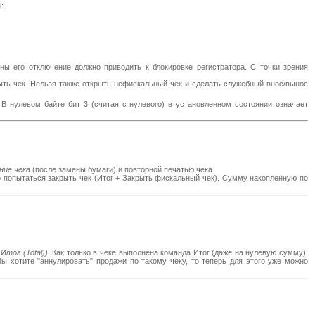
:
ны его отключение должно приводить к блокировке регистратора. С точки зрения
рыть чек. Нельзя также открыть нефискальный чек и сделать служебный внос/вынос
В нулевом байте бит 3 (считая с нулевого) в установленном состоянии означает
ние чека
(после замены бумаги) и повторной печатью чека.
о попытаться закрыть чек (Итог + Закрыть фискальный чек). Сумму накопленную по
Итог (Total))
. Как только в чеке выполнена команда Итог (даже на нулевую сумму),
 Вы хотите "аннулировать" продажи по такому чеку, то теперь для этого уже можно