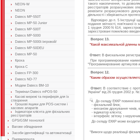
такого накопичення, то дозволя
NEON-W
реєстраторів розрахункових оп
NEON
реквізити розрахункового доку
діяльності і зберігаються протяг
Datecs MP-550T
Відповідно до п. 5 Інструкції 
Datecs MP-50 Junior
подання звітності, пов'язаної і
1 грудня 2000 N 614, зареєстров
Datecs MP-500T
зареєстровані помилково введені
Datecs MP-5000
Вопрос 13.
Datecs MP-5000i /игровой/
"Какой максимальной длинны м
Datecs MP-50DEU
Datecs MP-50
Ответ:
В фискальном регистрат
Кроха
При программировании наимено
"Программирование артикулов и
Кроха C
Вопрос 12.
Datecs FP-300
"Каким образом осуществляетс
Datecs ND-77
Модем Datecs ВМ-10
Ответ:
В соответствие с прот
Термінал Datecs mPOS-50
України" від 26 грудня 2002 р. №
Касові мережі та периферія для їх
...
створення
"4. До складу ЕККР повинні вход
Грошові ящики для POS-систем і
- фіскальний блок;
касових апаратів
- механізм друкування чеків, ко
Індикатори клієнта для фіскальних
- індикатор клієнта;
реєстраторів
- інтерфейс зв'язку з керуючи
GPS/GSM технології
До складу ЕККР може входити пр
Вагове обладнання
"Вимоги щодо реалізації фіскал
Засоби ідентифікації та автоматизації
Пневмопошта