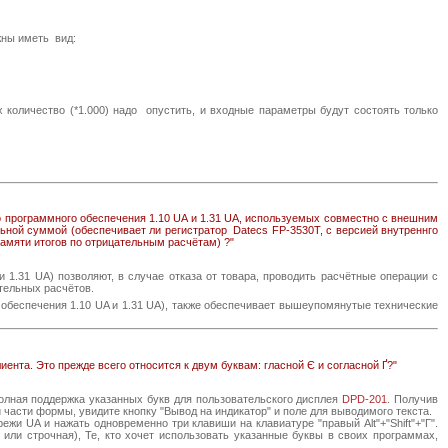
жны иметь вид:
 количество (*1.000) надо опустить, и входные параметры будут состоять только
о программного обеспечения 1.10 UA и 1.31 UA, используемых совместно с внешним
ной суммой (обеспечивает ли регистратор Datecs FP-3530T, с версией внутреннго
амяти итогов по отрицательным расчётам) ?"
 1.31 UA) позволяют, в случае отказа от товара, проводить расчётные операции с
тельных расчётов.
обеспечения 1.10 UA и 1.31 UA), также обеспечивает вышеупомянутые технические
ента. Это прежде всего относится к двум буквам: гласной Є и согласной Ґ?"
олная поддержка указанных букв для пользовательского дисплея
DPD-201
. Получив
 части формы, увидите кнопку "Вывод на индикатор" и поле для выводимого текста.
жи UA и нажать одновременно три клавиши на клавиатуре "правый Alt"+"Shift"+"Г".
 или строчная), Те, кто хочет использовать указанные буквы в своих программах,