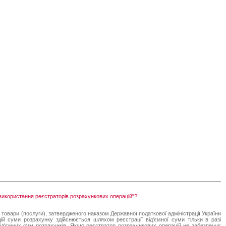
 використання реєстраторів розрахункових операцій"?
товари (послуги), затвердженого наказом Державної податкової адміністрації України
ій суми розрахунку здійснюється шляхом реєстрації від'ємної суми тільки в разі
ід'ємних сум розрахунків. Якщо реєстратор розрахункових операцій не забезпечує