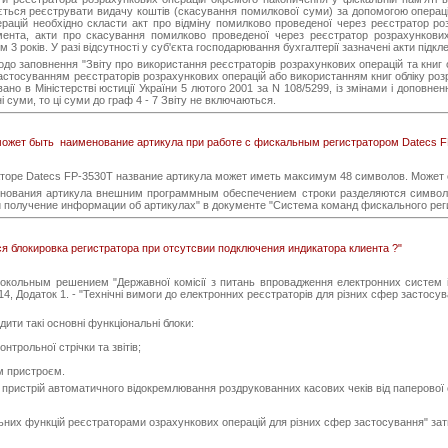
ється реєструвати видачу коштів (скасування помилкової суми) за допомогою операці
ерацій необхідно скласти акт про відміну помилково проведеної через реєстратор р
мента, акти про скасування помилково проведеної через реєстратор розрахункових
ом 3 років. У разі відсутності у суб'єкта господарювання бухгалтерії зазначені акти підк
щодо заповнення "Звіту про використання реєстраторів розрахункових операцій та кни
з застосуванням реєстраторів розрахункових операцій або використанням книг обліку ро
ано в Міністерстві юстиції України 5 лютого 2001 за N 108/5299, із змінами і доповн
 суми, то ці суми до граф 4 - 7 Звіту не включаються.
ожет быть наименование артикула при работе с фискальным регистратором Datecs F
оре Datecs FP-3530T название артикула может иметь максимум 48 символов. Может со
вания артикула внешним программным обеспечением строки разделяются символом
 получение информации об артикулах" в документе "Система команд фискального рег
я блокировка регистратора при отсутсвии подключения индикатора клиента ?"
окольным решением "Державної комісії з питань впровадження електронних систем і з
14, Додаток 1. - "Технічні вимоги до електронних реєстраторів для різних сфер застосув
ити такі основні функціональні блоки:
нтрольної стрічки та звітів;
м пристроєм.
истрій автоматичного відокремлювання роздрукованних касових чеків від паперової с
ьних функцій реєстраторами озрахункових операцій для різних сфер застосування" затв