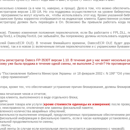
колько сложнее (а в чем то, наверно, и проще). Дело в том, что можно обеспечить 
гистраторов версии 1.00 UA. Но эта поддержка осуществляется на уровне библиотек
) - программисты могут изучить их, чтобы использовать этот код. Кроме указанной би
краинские буквы корректно отображаются на индикаторе клиента. Единственное услов
истратора) должен быть переведён в On. Возможно Вы привыкли работать когда п
в). Помимо изменения положения переключателя, если Вы работаете с FPL.DLL, по
layTextLL и DisplayTextUL (не забывайте, Вы попрежнему должны использовать кодову
лей DatecsECR OLE). В течение ближайшего времени, DatecsECR OLE будет дора
лем), так и в новом (с включенным пятым переключателем и с украинскими буквами 
ты регистратор Datecs FP-3530T версии 1.10. В течение дня у нас может несколько р
орому уже была продажа в течение одной смены, не выполняя Z-отчёт? Не противоречи
у "Постановление Кабинета Министров Украины от 18 февраля 2002 г. N 199" "Об ут
х сфер применения":
тора, кроме тех, что обеспечивают устранение причин блокирования, должны блокиров
ма печатания чеков и отчетов;
ора клиента, выполненного в виде отдельного блока;
даты;
описания товара или услуги (
кроме стоимости единицы их измерения
) после прове
, неисправности, отключения или замены фискальной памяти;
вленного количества аварийных обнулений;
вательности выполнение операций, предусмотренных программным обеспечением рег
фискальной информации в фискальную память, если в часах-календаре установлено да
альной продолжительности смены;
 ленты;
ьной ленты (в случае если контрольная лента печатается одновременно с чековой);