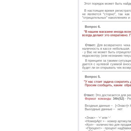
Этот порядок может быть найде
В настоящее время регистратор
не является "сторно", так ка
"отрицательных" накоплениях и
Вопрос 6.
"В нашем магазине иногда возн
всегда делают это оперативно. 
Ответ:
Для возвратного чека
наличность в кассе небольшая.
- у Вас не может быть отрицате
недосмотру (или незнанию теку
В принципе за такими ситуация
дается с нулевой суммой вноса
будет ли он открывать чек возв
Вопрос 5.
"У нас стоит задача сократить 
Просим сообщить, каким образ
Ответ:
Это достигается для рег
Формат команды
34h(52)
- Ре
Входные данные – [<Знак>]< Но
Выходные данные – нет
<Знак> - ‘+’ или ‘-‘
<НомерАрт > - номер артикула
<Кол> - количество для продажи
<Процент> - процент надбавки/