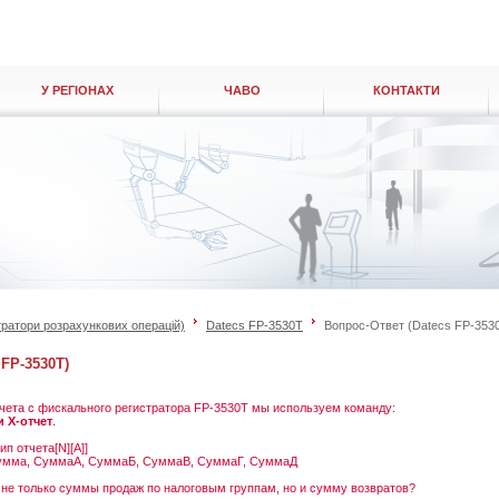
У РЕГІОНАХ
ЧАВО
КОНТАКТИ
ратори розрахункових операцій)
Datecs FP-3530T
Вопрос-Ответ (Datecs FP-353
FP-3530T)
чета с фискального регистратора FP-3530T мы используем команду:
и X-отчет
.
 отчета[N][A]]
умма, СуммаА, СуммаБ, СуммаВ, СуммаГ, СуммаД
не только суммы продаж по налоговым группам, но и сумму возвратов?