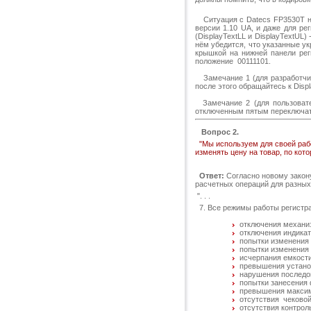
Ситуация с Datecs FP3530T нес
версии 1.10 UA, и даже для ре
(DisplayTextLL и DisplayTextUL
нём убедится, что указанные у
крышкой на нижней панели рег
положение 00111101.
Замечание 1 (для разработчико
после этого обращайтесь к Disp
Замечание 2 (для пользовате
отключенным пятым переключате
Вопрос 2.
"Мы используем для своей рабо
изменять цену на товар, по кот
Ответ:
Согласно новому закон
расчетных операций для разны
". . .
7. Все режимы работы регистра
отключения механиз
отключения индикат
попытки изменения 
попытки изменения 
исчерпания емкости
превышения устано
нарушения последо
попытки занесения 
превышения максим
отсутствия чековой
отсутствия контрол