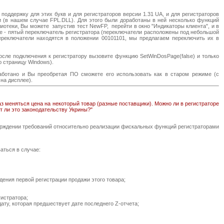
поддержку для этих букв и для регистраторов версии 1.31 UA, и для регистраторов
и (в нашем случае FPL.DLL). Для этого были доработаны в ней несколько функций
блиотеки, Вы можете запустив тест NewFP, перейти в окно "Индикаторы клиента", и в
ие - пятый переключатель регистратора (переключатели расположены под небольшой
ереключатели находятся в положении 00101101, мы предлагаем переключить их в
сле подключения к регистратору вызовите функцию SetWinDosPage(false) и только
ю страницу Windows).
ботано и Вы преобретая ПО сможете его использовать как в старом режиме (с
на дисплее).
аз меняться цена на некоторый товар (разные поставщики). Можно ли в регистраторе
т ли это законодательству Укрины?"
верждении требований относительно реализации фискальных функций регистраторами
аться в случае:
дения первой регистрации продажи этого товара;
истратора;
ту, которая предшествует дате последнего Z-отчета;