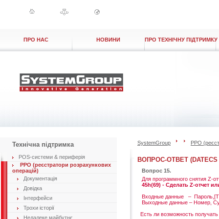
ПРО НАС
НОВИНИ
ПРО ТЕХНІЧНУ ПІДТРИМКУ
SystemGroup
РРО (реєст
Технічна підтримка
POS-системи & периферія
ВОПРОС-ОТВЕТ (DATECS 
РРО (реєстратори розрахункових
операцій)
Вопрос 15.
Документація
Для программного снятия Z-от
45h(69) - Сделать Z-отчет ил
Довідка
Входные данные – Пароль,[Тип
Інтерфейси
Выходные данные – Номер, С
Трохи історії
Есть ли возможность получать 
Недалеке майбутнє