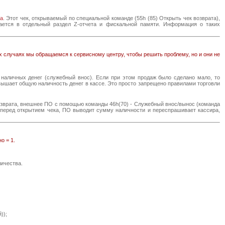
а
. Этот чек, открываемый по специальной команде (55h (85) Открыть чек возврата),
ещается в отдельный раздел Z-отчета и фискальной памяти. Информация о таких
их случаях мы обращаемся к сервисному центру, чтобы решить проблему, но и они не
 наличных денег (служебный внос). Если при этом продаж было сделано мало, то
вышает общую наличность денег в кассе. Это просто запрещено правилами торговли
озврата, внешнее ПО с помощью команды 46h(70) - Служебный внос/вынос (команда
о, перед открытием чека, ПО выводит сумму наличности и переспрашивает кассира,
о = 1.
личества.
));