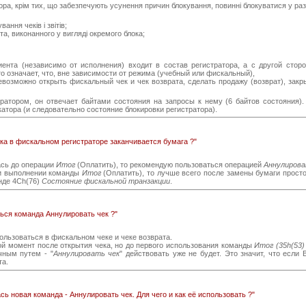
ра, крім тих, що забезпечують усунення причин блокування, повинні блокуватися у разі
ння чеків і звітів;
а, виконанного у вигляді окремого блока;
нта (независимо от исполнения) входит в состав регистратора, а с другой сторо
о означает, что, вне зависимости от режима (учебный или фискальный),
евозможно открыть фискальный чек и чек возврата, сделать продажу (возврат), зак
атором, он отвечает байтами состояния на запросы к нему (6 байтов состояния). 
атора (и следовательно состояние блокировки регистратора).
ека в фискальном регистраторе заканчивается бумага ?"
сь до операции
Итог
(Оплатить), то рекомендую пользоваться операцией
Аннулирова
и выполнении команды
Итог
(Оплатить), то лучше всего после замены бумаги прост
нде 4Ch(76)
Состояние фискальной транзакции
.
ться команда Аннулировать чек ?"
льзоваться в фискальном чеке и чеке возврата.
й момент после открытия чека, но до первого использования команды
Итог (35h(53) 
чным путем - "
Аннулировать чек
" действовать уже не будет. Это значит, что если
та.
сь новая команда - Аннулировать чек. Для чего и как её использовать ?"