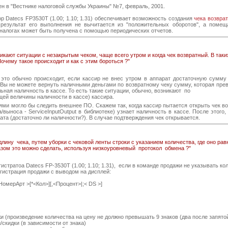
н в "Вестнике налоговой службы Украины" №7, февраль, 2001.
 Datecs FP3530T (1.00; 1.10; 1.31) обеспечивает возможность создания
чека возврат
к результат его выполнения не вычитается из "положительных оборотов", а пом
 налогах может быть получена с помощью периодических отчетов.
икают ситуации с незакрытым чеком, чаще всего утром и когда чек возвратный. В так
Почему такое происходит и как с этим бороться ?"
 это обычно происходит, если кассир не внес утром в аппарат достаточную сумму
 Вы не можете вернуть наличными деньгами по возвратному чеку сумму, которая пре
льная наличность в кассе. То есть такие ситуации, обычно, возникают по
щей величины наличности в кассе) кассира.
ми могло бы следить внешнее ПО. Скажем так, когда кассир пытается открыть чек в
/выноса - ServiceInputOutput в библиотеке) узнает наличность в кассе. После этог
рата (достаточно ли наличности?). В случае подтверждения чек открывается.
длину чека, путем уборки с чековой ленты строки с указанием количества, где оно равн
ом это можно сделать, используя низкоуровневый протокол обмена ?"
истратоа Datecs FP-3530T (1.00; 1.10; 1.31), если в команде продажи не указывать ко
гистрация продажи с выводом на дисплей:
мерАрт >[*<Кол>][,<Процент>|;< DS >]
 (произведение количества на цену не должно превышать 9 знаков (два после запятой
скидки (в зависимости от знака)