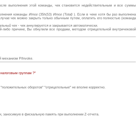
После выполнения этой команды, чек становится недействительным и все суммы
полнения команды
Итог
(35h(53)
Итог (Total)
). Если в чеке хотя бы раз выполнена
случае чек можно закрыть только обычным путем, оплатить его полностью (команда
альный чек
- чек аннулируется и закрывается автоматически.
кой-либо причине, Вы обнулили все продажи, методом отрицательной внутричековой
ый механизм P/Invoke.
 налоговым группам ?"
 "положительных оборотов" "отрицательные" не вполне корректно.
, заносимую в фискальную память при выполнении Z-отчета.