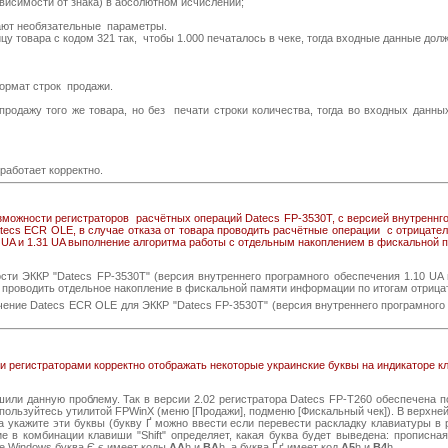
висимости от знака) в абсолютном исчислении;
ют необязательные параметры.
у товара с кодом 321 так, чтобы 1.000 печаталось в чеке, тогда входные данные дол
ормат строк продажи.
дажу того же товара, но без печати строки количества, тогда во входных данных
работает корректно.
зможности регистраторов расчётных операций Datecs FP-3530T, с версией внутреннг
cs ECR OLE, в случае отказа от товара проводить расчётные операции с отрицатель
 UA и 1.31 UA выполнение алгоритма работы с отдельным накоплением в фискальной п
ти ЭККР "Datecs FP-3530T" (версия внутреннего програмного обеспечения 1.10 UA и
же проводить отдельное накопление в фискальной памяти информации по итогам отрица
ие Datecs ECR OLE для ЭККР "Datecs FP-3530T" (версия внутреннего програмного 
 регистраторами корректно отображать некоторые украинские буквы на индикаторе кли
ли данную проблему. Так в версии 2.02 регистратора Datecs FP-T260 обеспечена п
спользуйтесь утилитой FPWinX (меню [Продажи], подменю [Фискальный чек]). В верхней
укажите эти буквы (букву Ґ можно ввести если перевести раскладку клавиатуры в ре
е в комбинации клавиши "Shift" определяет, какая буква будет выведена: прописная
ке Windows буква Є,є имеет коды
AA
h и
BA
h, а буква Ґ,ґ имеет код
A5
h и
B4
h.