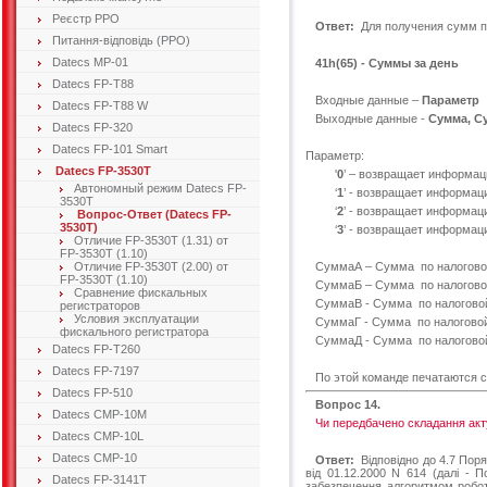
Реєстр РРО
Ответ:
Для получения сумм п
Питання-відповідь (РРО)
Datecs MP-01
41h(65) - Суммы за день
Datecs FP-T88
Входные данные –
Параметр
Datecs FP-T88 W
Выходные данные -
Сумма, С
Datecs FP-320
Datecs FP-101 Smart
Параметр:
Datecs FP-3530T
'
0
’ – возвращает информаци
Автономный режим Datecs FP-
‘
1
’ - возвращает информаци
3530T
‘
2
’ - возвращает информаци
Вопрос-Ответ (Datecs FP-
3530T)
‘
3
’ - возвращает информаци
Отличие FP-3530T (1.31) от
FP-3530T (1.10)
Отличие FP-3530T (2.00) от
СуммаА – Сумма по налоговой
FP-3530T (1.10)
СуммаБ – Сумма по налоговой
Сравнение фискальных
СуммаВ - Сумма по налоговой
регистраторов
Условия эксплуатации
СуммаГ - Сумма по налоговой
фискального регистратора
СуммаД - Сумма по налоговой
Datecs FP-T260
Datecs FP-7197
По этой команде печатаются су
Datecs FP-510
Вопрос 14.
Datecs CMP-10M
Чи передбачено складання акту
Datecs CMP-10L
Datecs CMP-10
Ответ:
Відповідно до 4.7 Поря
від 01.12.2000 N 614 (далі - 
Datecs FP-3141T
забезпечення алгоритмом робот