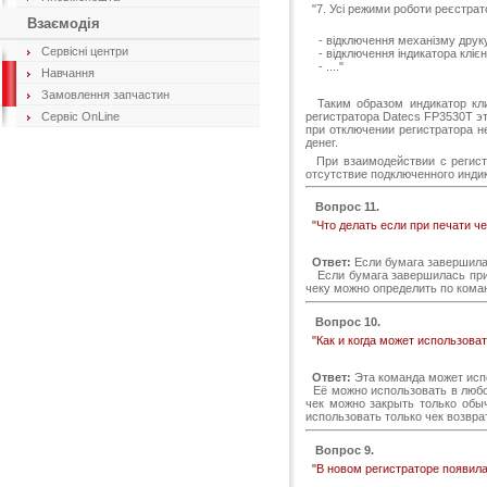
"7. Усі режими роботи реєстрато
Взаємодія
- відключення механізму друкува
Сервісні центри
- відключення індикатора клієнт
- ...."
Навчання
Замовлення запчастин
Таким образом индикатор клие
регистратора Datecs FP3530T эт
Сервіс OnLine
при отключении регистратора н
денег.
При взаимодействии с регистр
отсутствие подключенного индик
Вопрос 11.
"Что делать если при печати ч
Ответ:
Если бумага завершила
Если бумага завершилась пр
чеку можно определить по кома
Вопрос 10.
"Как и когда может использова
Ответ:
Эта команда может испо
Её можно использовать в любо
чек можно закрыть только обы
использовать только чек возвра
Вопрос 9.
"В новом регистраторе появила