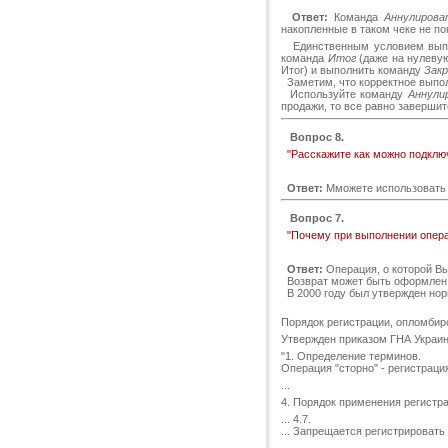
Ответ:
Команда
Аннулирова
накопленные в таком чеке не п
Единственным условием выпол
команда
Итог
(даже на нулеву
Итог) и выполнить команду
Зак
Заметим, что корректное вып
Используйте команду
Аннули
продажи, то все равно заверши
Вопрос 8.
"Расскажите как можно подключ
Ответ:
Мможете использовать б
Вопрос 7.
"Почему при выполнении опера
Ответ:
Операция, о которой Вы
Возврат может быть оформлен в 
В 2000 году был утвержден но
Порядок регистрации, опломбир
Утвержден приказом ГНА Украины
"1. Определение терминов.
Операция "сторно" - регистрац
...
4. Порядок применения регистр
... 4.7.
... Запрещается регистрироват