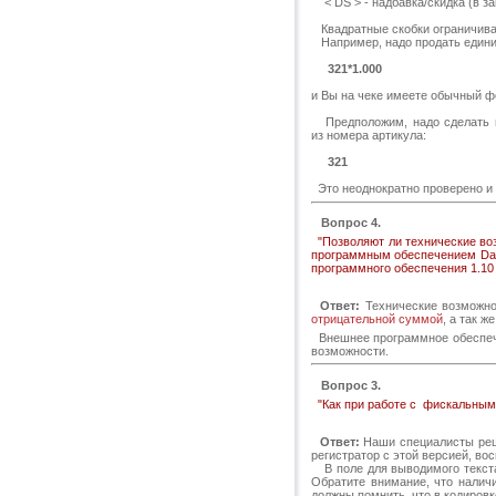
< DS > - надбавка/скидка (в за
Квадратные скобки ограничива
Например, надо продать единиц
321*1.000
и Вы на чеке имеете обычный ф
Предположим, надо сделать про
из номера артикула:
321
Это неоднократно проверено и 
Вопрос 4.
"Позволяют ли технические во
программным обеспечением Date
программного обеспечения 1.10
Ответ:
Технические возможнос
отрицательной суммой
, а так 
Внешнее программное обеспечен
возможности.
Вопрос 3.
"Как при работе с фискальными
Ответ:
Наши специалисты реши
регистратор с этой версией, во
В поле для выводимого текста 
Обратите внимание, что наличи
должны помнить, что в кодиров