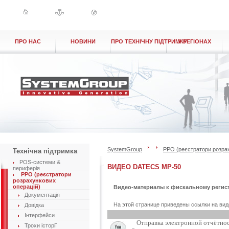
ПРО НАС
НОВИНИ
ПРО ТЕХНІЧНУ ПІДТРИМКУ
У РЕГІОНАХ
SystemGroup
РРО (реєстратори розрах
Технічна підтримка
POS-системи &
ВИДЕО DATECS MP-50
периферія
РРО (реєстратори
розрахункових
операцій)
Видео-материалы к фискальному региста
Документація
На этой странице приведены ссылки на вид
Довідка
Інтерфейси
Отправка электронной отчётност
Трохи історії