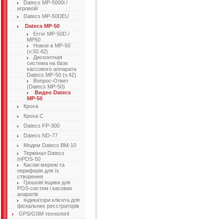
Datecs MP-5000i /
игровой/
Datecs MP-50DEU
Datecs MP-50
Error MP-50D /
MP50
Новое в МР-50
(v.50.42)
Дисконтная
система на базе
кассового аппарата
Datecs MP-50 (v.42)
Вопрос-Ответ
(Datecs MP-50)
Видео Datecs
MP-50
Кроха
Кроха C
Datecs FP-300
Datecs ND-77
Модем Datecs ВМ-10
Термінал Datecs
mPOS-50
Касові мережі та
периферія для їх
створення
Грошові ящики для
POS-систем і касових
апаратів
Індикатори клієнта для
фіскальних реєстраторів
GPS/GSM технології