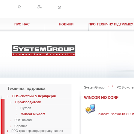
ПРО НАС
НОВИНИ
ПРО ТЕХНІЧНУ ПІДТРИМКУ
SystemGroup
POS-систе
Технічна підтримка
POS-системи & периферія
WINCOR NIXDORF
Производители
Flytech
Wincor Nixdorf
Заказать запчасти к PO
POS unload
Справка
РРО (реєстратори розрахункових