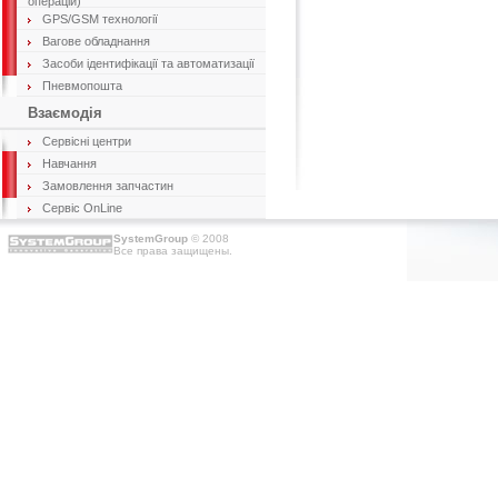
операцій)
GPS/GSM технології
Вагове обладнання
Засоби ідентифікації та автоматизації
Пневмопошта
Взаємодія
Сервісні центри
Навчання
Замовлення запчастин
Сервіс OnLine
SystemGroup
© 2008
Все права защищены.